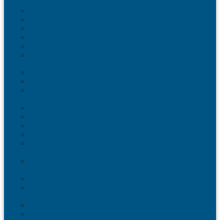
Антистатическая тара
Eвроконтейнеры ЕSD
Евроконтейнеры ESD с крышкой на шарнире
Контейнеры KLT ESD
Антистатические лотки COCIS
Крышки ESD
Тележки ESD
Мусорные баки и контейнеры
Мусорные контейнеры на колесах
Мусорные баки, вёдра и контейнеры с педалью
Контейнеры для раздельного сбора мусора
Локализация разлива жидкости
Поддоны для бочек
Поддоны-лотки
Поддоны-платформы
Поддоны для еврокубов / кубовой емкости / IBC
Промышленные пластиковые шкафы, тумбы ,
тележки
Контейнеры и баки для хранения
Листовой пластик и сотовый полипропилен
Изделия из полимерного листа
Листовой пластик
Пластиковая мебель
Дизайнерские стулья
Мебель для дома, дачи и кафе