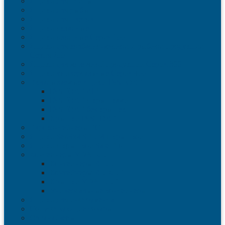
Ящики для птицы
Ящики для рыбы
Ящики для цветов
Ящики складные
Ящики овощные Серия 100
Ящики для колбасно-мясной и рыбной продукции
Серия 200
Ящики для молочной продукции Серия 300
Ящики универсальные Серия 400
Вкладываемые ящики INSTORE
INSTORE ZIP
INSTORE с крышками
INSTORE без крышек
Крышки INSTORE
Евроконтейнеры ЕC
Ящики Sembol SPKM с крышкой
Ящики с крышкой Safe Pro
Контейнеры VDA-KLT
Контейнеры R-KLT
Контейнеры RL-KLT
Крышки VDA-KLT
Универсальные контейнеры
Ящики для инструмента
Сопутствующие товары
Органайзеры