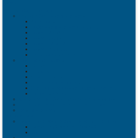
Категории
Крупногабаритная тара
Крупногабаритные контейнеры
Аксессуары
Разборные контейнера 1200х1000
Размер 1200х800
Размер 1020х640
Размер 1120х1120
Размер 1200х1000
Нестандартные решения
Пластиковые паллеты
1200х800
1200х1000
800х600 и 600х400
Гигиенические паллеты
Специализированные паллеты и решетки
Паллетные борта
Контейнер для сбора и хранения ртутных ламп
Ящики для песка и песочно-соляной смеси
Термоконтейнеры
Наливная тара
Емкости кубические, баки для воды и топлива
Емкости кубические - Еврокуб
Баки для воды и топлива
Канистры пластиковые