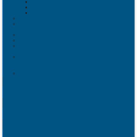
Шезлонги
Столы
Стулья, кресла
Мебель "Уют"
Комоды
Сигнальные ограждения
Дорожные конусы
Гибкие столбики
Сигнальные столбики
HoReCa
Подносы
Металлические полочные стеллажи и мебель
Расходные материалы
Стрейч-пленка
О Компании
Информация о доставке
Способы оплаты
Наши акции!
Закупки
Контакты