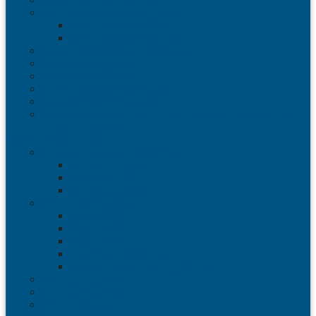
Металлические бочки и ведра
Металлические бочки
Металлические ведра
Пластиковые бочки и бидоны
Пластиковые ведра
Пластиковые банки
Пластиковые контейнеры
Ёмкости строительные
Емкости для дезинфицирующих и антисептических
средств с краном
Пластиковые ящики
Системы хранения Rox Box
Rox Box Original
Rox Box PRO
Rox Box Home
Ящики для склада
Серия 1000
Серия 2000
Серия 6000
Полочные лотки SK
Складские лотки Logic Store
Ящики пищевые
Ящики для хлеба
Ящики для мяса