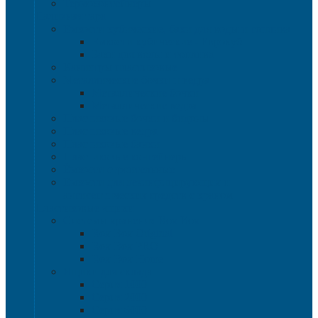
Термоконтейнеры
Наливная тара
Емкости кубические, баки для воды и топлива
Емкости кубические - Еврокуб
Баки для воды и топлива
Канистры пластиковые
Металлические бочки и ведра
Металлические бочки
Металлические ведра
Пластиковые бочки и бидоны
Пластиковые ведра
Пластиковые банки
Пластиковые контейнеры
Ёмкости строительные
Емкости для дезинфицирующих и
антисептических средств с краном
Пластиковые ящики
Системы хранения Rox Box
Rox Box Original
Rox Box PRO
Rox Box Home
Ящики для склада
Серия 1000
Серия 2000
Серия 6000