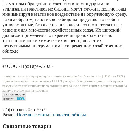
грамотном обращении и соответствии стандартам по
утилизации пластиковые бидоны могут служить долгие годы,
минимизируя негативное воздействие на окружающую среду.
Таким образом, пластиковые бидоны представляют собой
универсальные, безопасные и экологически ответственные
решения для множества хозяйственных задач. Их широкий
диапазон применения, от хранения продовольствия до
транспортировки химических веществ, делает их
незаменимым инструментом в современном хозяйственном
обиходе.
© ООО «ПроТара», 2025
Внимание! Статья защищена правом интеллектуальной собственности (ГК РФ ст.1229).
Правообладателем статьи является ООО "ПроТара". Копирование данного материала
разрешено только c письменного согласия автора и с обязательным указанием ссылки на
данную статью, как на источник
27 февраля 2025
7057
Раздел:
Полезные статьи, новости, обзоры
Связанные товары