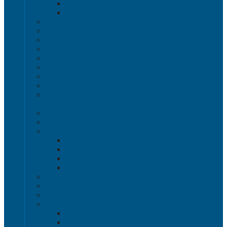
Полочные лотки SK
Складские лотки Logic Store
Ящики пищевые
Ящики для хлеба
Ящики для мяса
Ящики для птицы
Ящики для рыбы
Ящики для цветов
Ящики складные
Ящики овощные Серия 100
Ящики для колбасно-мясной и рыбной продукции
Серия 200
Ящики для молочной продукции Серия 300
Ящики универсальные Серия 400
Вкладываемые ящики INSTORE
INSTORE ZIP
INSTORE с крышками
INSTORE без крышек
Крышки INSTORE
Евроконтейнеры ЕC
Ящики Sembol SPKM с крышкой
Ящики с крышкой Safe Pro
Контейнеры VDA-KLT
Контейнеры R-KLT
Контейнеры RL-KLT