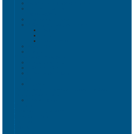
Изделия из полимерного листа
Листовой пластик
Пластиковая мебель
Дизайнерские стулья
Мебель для дома, дачи и кафе
Шезлонги
Столы
Стулья, кресла
Мебель "Уют"
Комоды
Сигнальные ограждения
Дорожные конусы
Гибкие столбики
Сигнальные столбики
HoReCa
Подносы
Металлические полочные стеллажи и мебель
Расходные материалы
Стрейч-пленка
О Компании
Информация о доставке
Способы оплаты
Наши акции!
Закупки
Контакты