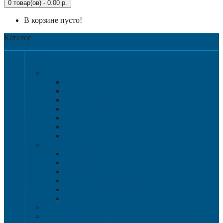
0 товар(ов) - 0.00 р.
В корзине пусто!
Каталог
Категории
Крупногабаритная тара
Крупногабаритные контейнеры
Аксессуары
Разборные контейнера 1200х1000
Размер 1200х800
Размер 1020х640
Размер 1120х1120
Размер 1200х1000
Нестандартные решения
Пластиковые паллеты
1200х800
1200х1000
800х600 и 600х400
Гигиенические паллеты
Специализированные паллеты и решетки
Паллетные борта
Контейнер для сбора и хранения ртутных ламп
Ящики для песка и песочно-соляной смеси