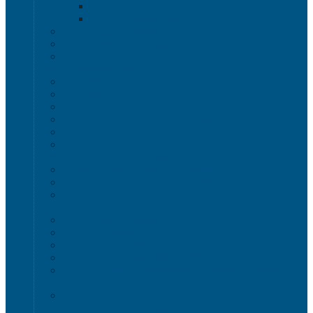
Крышки VDA-KLT
Универсальные контейнеры
Ящики для инструмента
Сопутствующие товары
Органайзеры
Антистатическая тара
Eвроконтейнеры ЕSD
Евроконтейнеры ESD с крышкой на шарнире
Контейнеры KLT ESD
Антистатические лотки COCIS
Крышки ESD
Тележки ESD
Мусорные баки и контейнеры
Мусорные контейнеры на колесах
Мусорные баки, вёдра и контейнеры с педалью
Контейнеры для раздельного сбора мусора
Локализация разлива жидкости
Поддоны для бочек
Поддоны-лотки
Поддоны-платформы
Поддоны для еврокубов / кубовой емкости / IBC
Промышленные пластиковые шкафы, тумбы ,
тележки
Контейнеры и баки для хранения
Листовой пластик и сотовый полипропилен