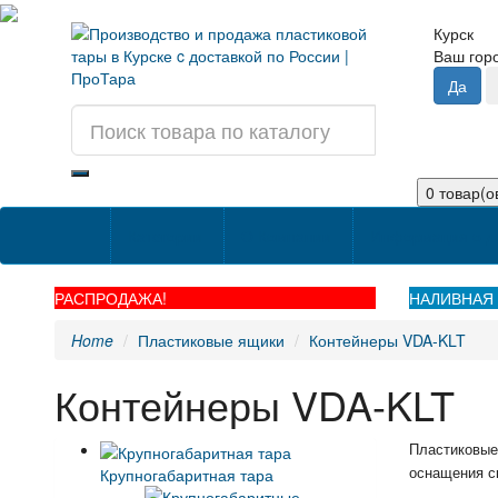
Курск
Ваш го
0 товар(ов
Категории
О Компании
Информация о д
РАСПРОДАЖА!
НАЛИВНАЯ 
Home
Пластиковые ящики
Контейнеры VDA-KLT
Контейнеры VDA-KLT
Пластиковые
Крупногабаритная тара
оснащения с