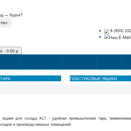
род —
Курск
?
8 (800) 22
) - 0.00 р.
оставке
Способы оплаты
Наши акции!
Закупки
Ко
ТАРА
ПЛАСТИКОВЫЕ ЯЩИКИ
 ящики для склада KLT - удобная промышленная тара, применяемая
кладов и производственных помещений.