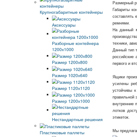
Размерный ря
Габариты ко
Крупногабаритные контейнеры
составлять 
ремнями.
Аксессуары
На данный м
производства
Разборные контейнера
техники, ави
1200х1000
Данный тип т
российские 
Размер 1200х800
первого и вт
Размер 1020х640
Ящики произ
усилены реб
Размер 1120х1120
устойчивы к
правильной э
Размер 1200х1000
внутренние 
лотков дост
этикеток.
Нестандартные решения
Мы предлагае
Пластиковые паллеты