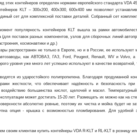
д этих контейнеров определен нормами европейского стандарта VDA 450
нтейнеров KLT – 300х200, 400х300, 600х400 мм позволяют устанавли
единый сет для комплексной поставки деталей. Собранный сет компле
омент популярность контейнеров KLT вышла за рамки автомобилестр
 (для поставок разных компонентов, узлов для сборочных линий автопр
астроения, космонавтики и др.)
ары распространен не только в Европе, но и в России, ее используют 
автозаводы, как АВТОВАЗ, ГАЗ, Ford, Peugeot, Renault, WV и Volvo, 
орого уровня уже много лет успешно используют в качестве возвратной, 
водятся из ударостойкого полипропилена. Благодаря продуманной кон
рами жесткости, что обеспечивает надёжность и безопасность при 
 воздействию большинства кислот, щелочей и масел. Температурный
ксплуатации может достигать 15-20 лет. Размещать их можно как на сте
поверхности абсолютно ровные, поэтому их чистка и мойка будет не з
упна опция - крышка с возможностью пломбирования. Для удобной э
м своим клиентам купить контейнеры VDA R-KLT и RL-KLT в розницу или