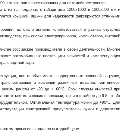
0, так как они спроектированы для автомобилестроения.
вать их на поддонах с габаритами 1200х1000 и 1200х800 мм и
ктуется крышкой, ящики для надежности фиксируются стяжными
оения, их стали активно использоваться в разных отраслях
оизводства, при сборке электроприборов, компьютеров, бытовой
многие российские производители в своей деятельности. Многие
а также автомобильные поставщики запчастей и
комплектующих
транспортной тары.
струкции, все слабые места, подверженные основной нагрузке,
транспортировке и хранении различных деталей. Контейнеры
 режим работы от -20 до + 60°С. Срок службы емкостей при
ллажах металлических с полками, так и в штабеле до 6-8 шт. Их
атруднительной. Оптимальная температура мойки до +95°С. Для
ксплуатации конструкцией предусмотрены ручки и держатели
 оптом прямо со склада по выгодной цене.