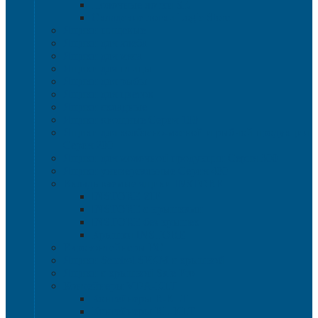
Полочные лотки SK
Складские лотки Logic Store
Ящики пищевые
Ящики для хлеба
Ящики для мяса
Ящики для птицы
Ящики для рыбы
Ящики для цветов
Ящики складные
Ящики овощные Серия 100
Ящики для колбасно-мясной и рыбной продукции
Серия 200
Ящики для молочной продукции Серия 300
Ящики универсальные Серия 400
Вкладываемые ящики INSTORE
INSTORE ZIP
INSTORE с крышками
INSTORE без крышек
Крышки INSTORE
Евроконтейнеры ЕC
Ящики Sembol SPKM с крышкой
Ящики с крышкой Safe Pro
Контейнеры VDA-KLT
Контейнеры R-KLT
Контейнеры RL-KLT