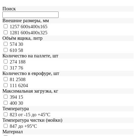
Поиск
Внешние размеры, мм
1257
600x400x165
1281
600x400x325
Объём ящика, литр
574
30
610
58
Количество на паллете, шт
274
188
317
76
Количество в еврофуре, шт
81
2508
111
6204
Максимальная загрузка, кг
394
15
400
30
Температура
823
от -15 до +45°С
Температура чистки (мойки)
847
до +95°С
Материал