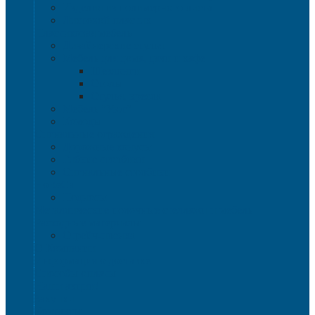
Изделия из полимерного листа
Листовой пластик
Пластиковая мебель
Дизайнерские стулья
Мебель для дома, дачи и кафе
Шезлонги
Столы
Стулья, кресла
Мебель "Уют"
Комоды
Сигнальные ограждения
Дорожные конусы
Гибкие столбики
Сигнальные столбики
HoReCa
Подносы
Металлические полочные стеллажи и мебель
Расходные материалы
Стрейч-пленка
О Компании
Информация о доставке
Способы оплаты
Наши акции!
Закупки
Контакты