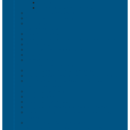
Крышки VDA-KLT
Универсальные контейнеры
Ящики для инструмента
Сопутствующие товары
Органайзеры
Антистатическая тара
Eвроконтейнеры ЕSD
Евроконтейнеры ESD с крышкой на шарнире
Контейнеры KLT ESD
Антистатические лотки COCIS
Крышки ESD
Тележки ESD
Мусорные баки и контейнеры
Мусорные контейнеры на колесах
Мусорные баки, вёдра и контейнеры с педалью
Контейнеры для раздельного сбора мусора
Локализация разлива жидкости
Поддоны для бочек
Поддоны-лотки
Поддоны-платформы
Поддоны для еврокубов / кубовой емкости / IBC
Промышленные пластиковые шкафы, тумбы ,
тележки
Контейнеры и баки для хранения
Листовой пластик и сотовый полипропилен