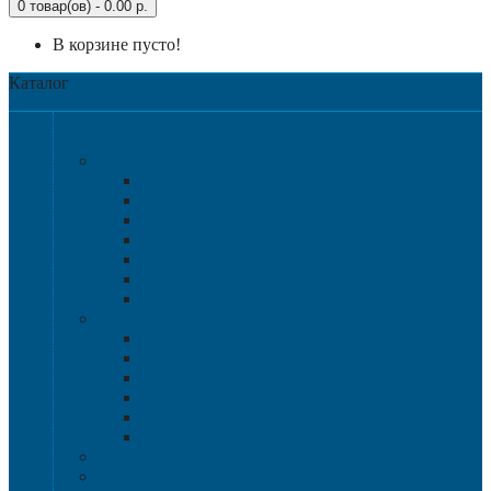
0 товар(ов) - 0.00 р.
В корзине пусто!
Каталог
Категории
Крупногабаритная тара
Крупногабаритные контейнеры
Аксессуары
Разборные контейнера 1200х1000
Размер 1200х800
Размер 1020х640
Размер 1120х1120
Размер 1200х1000
Нестандартные решения
Пластиковые паллеты
1200х800
1200х1000
800х600 и 600х400
Гигиенические паллеты
Специализированные паллеты и решетки
Паллетные борта
Контейнер для сбора и хранения ртутных ламп
Ящики для песка и песочно-соляной смеси