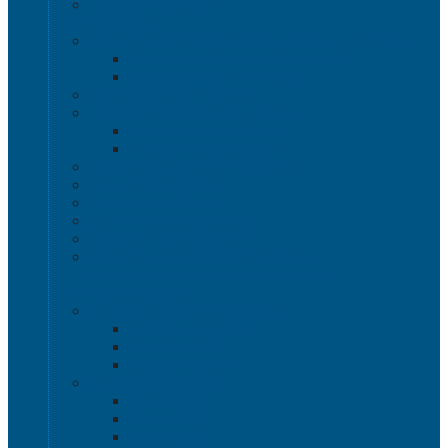
Термоконтейнеры
Наливная тара
Емкости кубические, баки для воды и топлива
Емкости кубические - Еврокуб
Баки для воды и топлива
Канистры пластиковые
Металлические бочки и ведра
Металлические бочки
Металлические ведра
Пластиковые бочки и бидоны
Пластиковые ведра
Пластиковые банки
Пластиковые контейнеры
Ёмкости строительные
Емкости для дезинфицирующих и
антисептических средств с краном
Пластиковые ящики
Системы хранения Rox Box
Rox Box Original
Rox Box PRO
Rox Box Home
Ящики для склада
Серия 1000
Серия 2000
Серия 6000